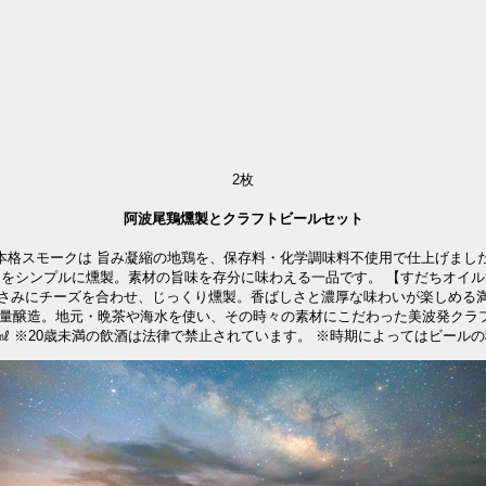
2
枚
阿波尾鶏燻製とクラフトビールセット
た本格スモークは 旨み凝縮の地鶏を、保存料・化学調味料不使用で仕上げまし
肉をシンプルに燻製。素材の旨味を存分に味わえる一品です。 【すだちオイル
じっくり燻製。香ばしさと濃厚な味わいが楽しめる満足感ある一品。 製造元：徳島スモーク ● クラフ
い、その時々の素材にこだわった美波発クラフトビールです。 【海水】Ocean Saison アルコ