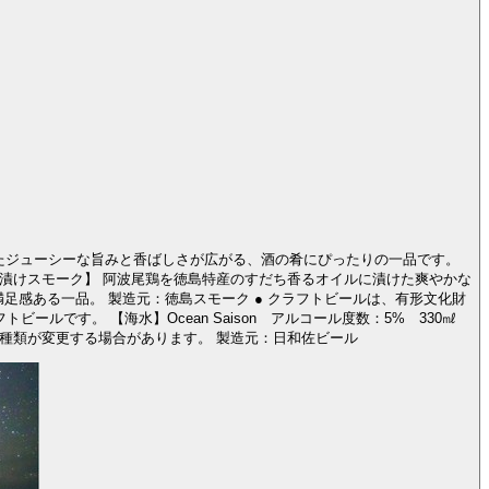
たジューシーな旨みと香ばしさが広がる、酒の肴にぴったりの一品です。
漬けスモーク】 阿波尾鶏を徳島特産のすだち香るオイルに漬けた爽やかな
トビールは、有形文化財
ール度数：5% 330㎖
【阿波晩茶】AWABANCHA アルコール度数：5% 330㎖ ※20歳未満の飲酒は法律で禁止されています。 ※時期によってはビールの種類が変更する場合があります。 製造元：日和佐ビール