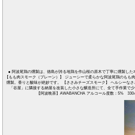
● 阿波尾鶏の燻製は、徳島が誇る地鶏を作山桜の原木で丁寧に燻製し
【もも肉スモーク（プレーン）】 ジューシーで柔らかな阿波尾鶏のもも
燻製。香りと酸味が絶妙です。 【ささみチーズスモーク】 ヘルシーなささみにチーズを合わせ、
「谷屋」に隣接する納屋を改装した小さな醸造所にて、全て手作業で少量醸造。地元・晩茶や海水を使