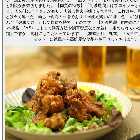
と相談が多数ありました。 【肉質の特徴】 「阿波尾鶏」はブロイラーと違い水っぽくな
く、肉の味に「コク」が有り、肉質に弾力が感じられます。 これは牛、
とは全く違った、新しい食肉の登場であり『阿波尾鶏』の"味・色・香"は
んだ「健康食肉」として自信を持てるものです。 【阿波尾鶏 飼料のこだわり】 日本農
林規格（JAS）によって飼育方法や飼育密度などが厳しく定められてい
鶏」ですが、飼料にもこだわっています。 【株式会社 丸本】 「安全性」「信頼性」を
モットーに徳島から高鮮度な食品をお届けしております。