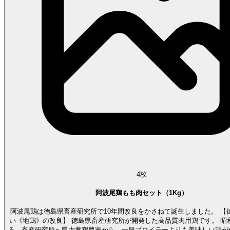
4
枚
阿波尾鶏もも肉セット（1Kg）
阿波尾鶏は徳島県畜産研究所で10年間改良をかさねて誕生しました。 【徳島県にしかな
い《地鶏》の改良】 徳島県畜産研究所が開発した高品質肉用鶏です。 昭和
ろ、畜産研究所へ県内養鶏農家から、一般ブロイラーよりも美味しい鶏が